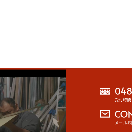
048
受付時間： 
CO
メールお